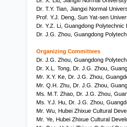
Dr. X. Liu, Jiangxi Normal Universit
Dr. T.Y. Tian, Jiangxi Normal Univers
Prof. Y.J. Deng, Sun Yat-sen Univer
Dr. Y.Z. Li, Guangdong Polytechnic 
Dr. J.G. Zhou, Guangdong Polytechn
Organizing Committees
Dr. J.G. Zhou, Guangdong Polytechn
Dr. X.L. Tong, Dr. J.G. Zhou, Guan
Mr. X.Y. Ke, Dr. J.G. Zhou, Guangd
Mr. Q.H. Zhu, Dr. J.G. Zhou, Guang
Ms. M.T. Zhao, Dr. J.G. Zhou, Guan
Ms. Y.J. Hu, Dr. J.G. Zhou, Guangd
Mr. Wu, Hubei Zhixue Cultural Deve
Mr. Ye, Hubei Zhixue Cultural Devel