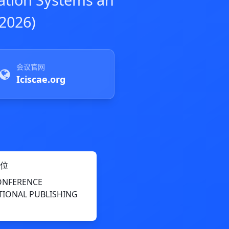
2026)
会议官网
Iciscae.org
位
ONFERENCE
TIONAL PUBLISHING