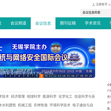
注册账号
议
会议频道
期刊征稿
学术资讯
会议信息
安全国际会议(CCISC 2026)
1
2
3
4
5
6
7
8
9
10
11
12
13
14
15
16
17
18
19
20
小
户
学技术
经济管理
地球科学
能源科学
化学化工
信息科学与系
者
外
木水利建筑
机械工程
农林牧渔
环境科学技术
电子通信与自
集