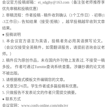
会议官方投稿邮箱：
ei_sdgjhy@163.com
（备注
张老师
推荐享
优先审稿和投稿优惠）
2.
审稿流程：作者投稿
-
稿件收到确认（
1
个工作日）
-
初审
(1
-3
工作日
) -
告知结果（接受
/
拒稿），越早投稿越早收到文章
结果。
● 投稿说明
1.
本会议官方语言为英语，投稿者务必用英语撰写论文。
（会议仅接受全英稿件，如需翻译服务，请提前咨询会议老
师。）
2.
稿件应为原创作品，未在国内外刊物上发表过
,
不接受一稿
多投。
作者可通过
Turnitin
查询系统查重。涉嫌抄袭的论文将
不被出版。
3.
请根据格式模板文件编辑您的文章。
4.
文章至少
6页。学生作者或多篇投稿有优惠。
5.
只做报告不发表论文的作者只需提交摘要。
●
联系方式
会议官网：
www.confs-online.com/mhcivr