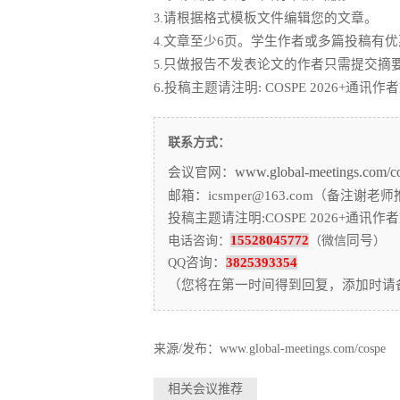
请根据格式模板文件编辑您的文章。
3.
文章至少6页。学生作者或多篇投稿有优
4.
只做报告不发表论文的作者只需提交摘
5.
6.投稿主题请注明:
COSPE 2026+
联系方式：
www.global-meetings.com/c
会议官网
：
邮箱：icsmper@163.com（备注
投稿主题请注明:COSPE 2026+通
15528045772
同号
电话咨询：
（微信
）
咨询：
3825393354
QQ
（您将在第一时间得到回复，添加时请备注“C
来源/发布：www.global-meetings.com/cospe
相关会议推荐