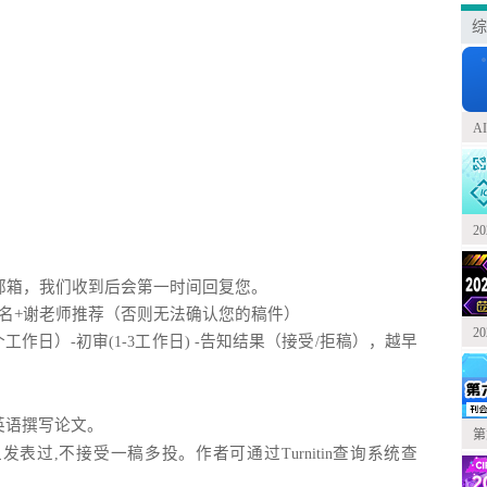
综
A
2
邮箱，我们收到后会第一时间回复您。
作者姓名+谢老师推荐（否则无法确认您的稿件）
2
个工作日）
初审
工作日
告知结果（接受
拒稿），越早
-
(1-3
) -
/
英语撰写论文。
第
上发表过
不接受一稿多投。作者可通过
查询系统查
,
Turnitin