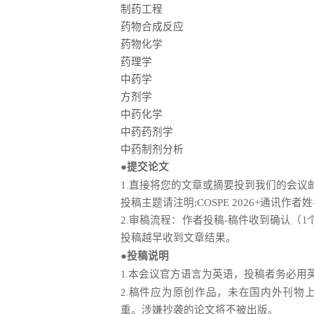
制药工程
药物合成反应
药物化学
药理学
中药学
方剂学
中药化学
中药药剂学
中药制剂分析
●提交论文
1
直接将您的文章或摘要投到我们的会议
.
投稿主题请注明:COSPE 2026+通讯
2
审稿流程：作者投稿
稿件收到确认（
.
-
1
投稿越早收到文章结果。
●投稿说明
本会议官方语言为英语，投稿者务必用
1.
稿件应为原创作品，未在国内外刊物
2.
重。涉嫌抄袭的论文将不被出版。