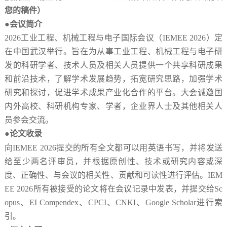
您的稿件）
●会议简介
2026
工业工程、机械工程与电子国际会议
（
IEMEE 2026）定
在中国武汉举行。旨在为从事工业工程、机械工程与电子研
发的科研学者、技术人员及相关人员提供一个共享科研成果
和前沿技术，了解学术发展趋势，拓宽研究思路，加强学术
研究和探讨，促进学术成果产业化合作的平台。大会诚邀国
内外高校、科研机构专家、学者，企业界人士及其他相关人
员参会交流。
●论文
收录
向
IEMEE 2026
提交的所有全文都可以用英语书写，并将发送
给至少两名评审员，并根据原创性、技术或研究内容或深
度、正确性、与会议的相关性、贡献和可读性进行评估。
IEM
EE 2026
所有被接受的论文将在会议记录中发表，并提交给
Sc
opus
、
EI Compendex
、
CPCI
、
CNKI
、
Google Scholar
进行索
引。