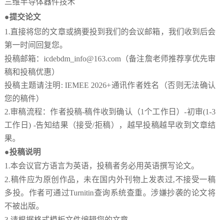
三维半导体器件技术
●提交论文
1
.
直接将您的文章或摘要投到我们的会议邮箱，我们收到后会
第一时间回复您。
投稿邮箱：
icdebdm_info@163.com（备注詹老师推荐享优先审
稿和投稿优惠）
投稿主题请注明
: IEMEE 2026+通讯作者姓名（否则无法确认
您的稿件）
2
.
审稿流程：作者投稿
-
稿件收到确认（
1
个工作日）
-
初审
(1-3
工作日
) -
告知结果（接受
/
拒稿），越早投稿越早收到文章结
果。
●投稿说明
1.
本会议官方语言为英语，投稿者务必用英语撰写论文。
2.
稿件应为原创作品，未在国内外刊物上发表过
,
不接受一稿
多投。作者可通过
Turnitin
查询系统查重。涉嫌抄袭的论文将
不被出版。
3.
请根据格式模板文件编辑您的文章。