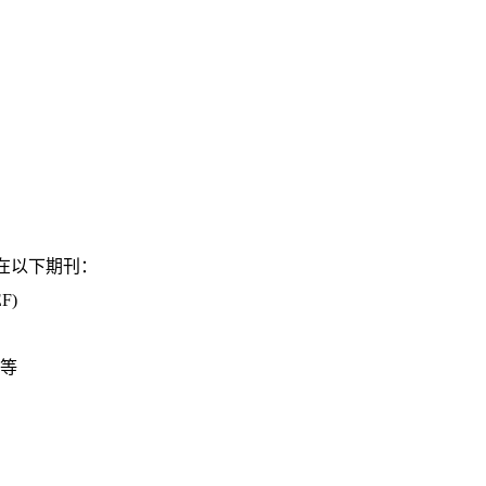
在以下期刊：
EF)
O 等
)