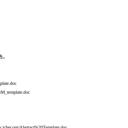
报告。
plate.doc
M_template.doc
.org/Abstract%20Template.doc