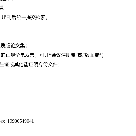
演讲。
，出刊后统一提交检索。
纸质版论文集；
的正规全电发票，可开“会议注册费”或“版面费”；
凭学生证或其他能证明身份文件；
wx_19980549041