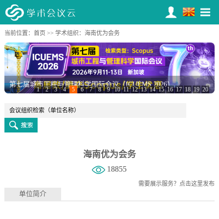
当前位置：
首页
>>
学术组织
：海南优为会务
第七届城市工程与管理科学国际会议（ICUEMS 2026）
1
2
3
4
5
6
7
8
9
10
11
12
13
14
15
16
17
18
19
20
海南优为会务
18855
需要展示服务？
点击这里发布
单位简介