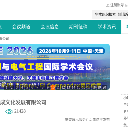
注册账号
议
会议频道
会议信息
期刊征稿
学术资讯
限公司
C-ICEE 2026）
1
2
3
4
5
6
7
8
9
10
11
12
13
14
15
16
17
18
19
20
小
成文化发展有限公司
户
21428
者
外
需要展示服务？
点击这里发布
集