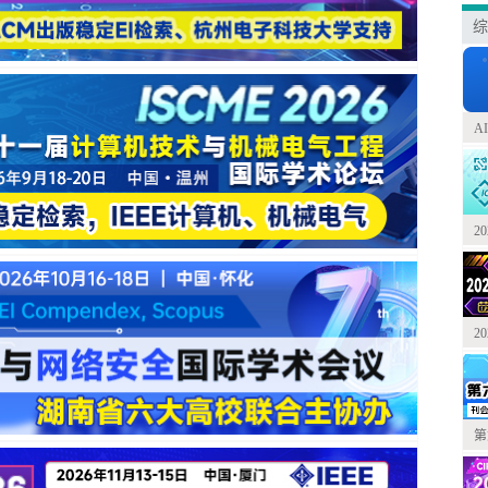
综
A
2
2
第