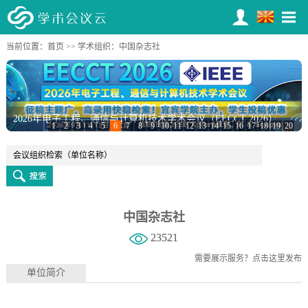
当前位置：
首页
>>
学术组织
：中国杂志社
2026年电子工程、通信与计算机技术学术会议（EECCT 2026）
第三届岩土力学与水工结构国际学术会议（GHS 2026）
1
2
3
4
5
6
7
8
9
10
11
12
13
14
15
16
17
18
19
20
中国杂志社
23521
需要展示服务？
点击这里发布
单位简介