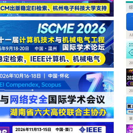
综
A
2
2
第