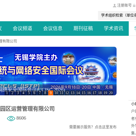
注册账号
议
会议频道
会议信息
期刊征稿
学术资讯
理有限公司
C-ICEE 2026）
1
2
3
4
5
6
7
8
9
10
11
12
13
14
15
16
17
18
19
20
小
园区运营管理有限公司
户
8606
者
外
需要展示服务？
点击这里发布
集