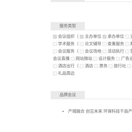
服务类型
会议组织
（
主办单位
承办单位
学术服务
（
论文辅导
查重服务
会议服务
（
会议场地
活动执行
会议直播
网站微站
设计服务
广告
酒店出行
（
酒店
票务
旅行社
礼品周边
品牌会议
产城融合 创见未来 环保科技千亩