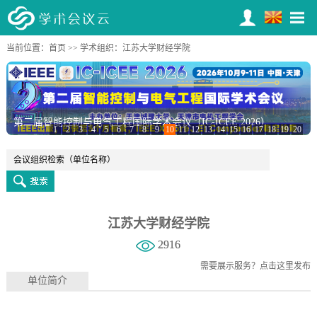
当前位置：
首页
>>
学术组织
：江苏大学财经学院
第二届智能控制与电气工程国际学术会议（IC-ICEE 2026）
1
2
3
4
5
6
7
8
9
10
11
12
13
14
15
16
17
18
19
20
江苏大学财经学院
2916
需要展示服务？
点击这里发布
单位简介