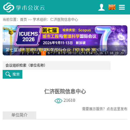
当前位置：
首页
>>
学术组织
：仁济医院信息中心
第七届城市工程与管理科学国际会议（ICUEMS 2026）
1
2
3
4
5
6
7
8
9
10
11
12
13
14
15
16
17
18
19
20
仁济医院信息中心
21610
需要展示服务？
点击这里发布
单位简介