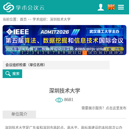
当前位置：
首页
>>
学术组织
：深圳技术大学
2026年第五届算法、数据挖掘和信息技术国际会议(ADMIT 2026)
1
2
3
4
5
6
7
8
9
10
11
12
13
14
15
16
17
18
19
20
深圳技术大学
8681
需要展示服务？
点击这里发布
单位简介
深圳技术大学是广东省和深圳市高起点、高水平、高标准建设的本科层次公办