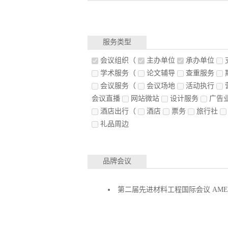
服务类型
会议组织
（
主办单位
承办单位
学术服务
（
论文辅导
查重服务
会议服务
（
会议场地
活动执行
会议直播
网站微站
设计服务
广告
酒店出行
（
酒店
票务
旅行社
礼品周边
品牌会议
第二届先进材料工程国际会议 AME2