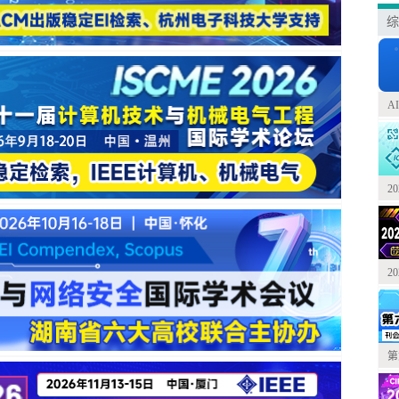
综
A
2
2
第