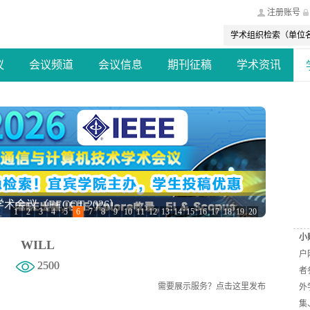
注册账号
议
会议频道
会议信息
期刊征稿
学术资讯
会议（EECCT 2026）
1
2
3
4
5
6
7
8
9
10
11
12
13
14
15
16
17
18
19
20
小
WILL
户
2500
者
需要展示服务？
点击这里发布
外
集