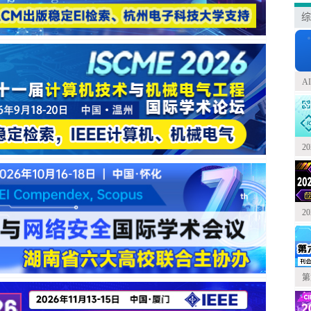
综
A
2
2
第