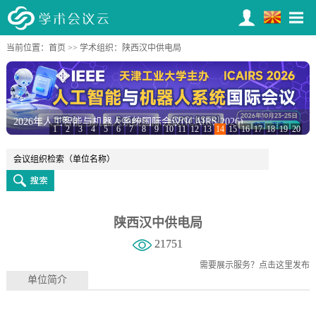
当前位置：
首页
>>
学术组织
：陕西汉中供电局
2026年人工智能与机器人系统国际会议(ICAIRS 2026)
1
2
3
4
5
6
7
8
9
10
11
12
13
14
15
16
17
18
19
20
陕西汉中供电局
21751
需要展示服务？
点击这里发布
单位简介