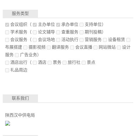
服务类型
会议组织
（
主办单位
承办单位
支持单位）
学术服务
（
论文辅导
查重服务
期刊投稿）
会议服务
（
会议场地
活动执行
营销服务
设备租赁
布展搭建
摄影视频
翻译服务
会议直播
网站微站
设计
服务
广告业务）
酒店出行
（
酒店
票务
旅行社
景点
礼品周边
联系我们
陕西汉中供电局