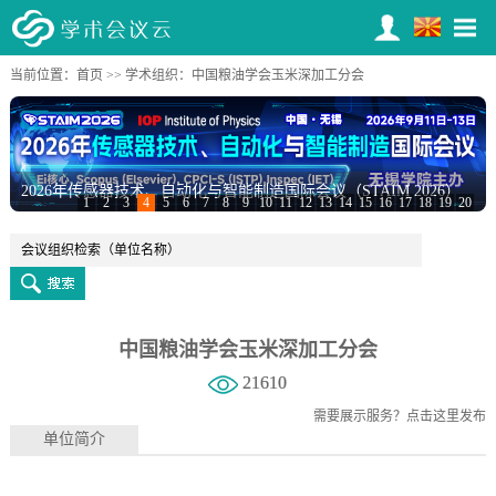
当前位置：
首页
>>
学术组织
：中国粮油学会玉米深加工分会
2026年传感器技术、自动化与智能制造国际会议（STAIM 2026）
1
2
3
4
5
6
7
8
9
10
11
12
13
14
15
16
17
18
19
20
中国粮油学会玉米深加工分会
21610
需要展示服务？
点击这里发布
单位简介