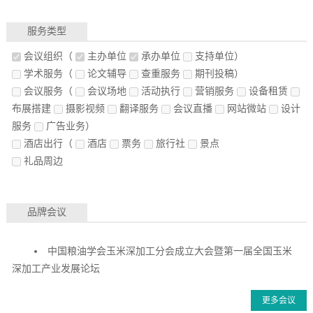
服务类型
会议组织
（
主办单位
承办单位
支持单位）
学术服务
（
论文辅导
查重服务
期刊投稿）
会议服务
（
会议场地
活动执行
营销服务
设备租赁
布展搭建
摄影视频
翻译服务
会议直播
网站微站
设计
服务
广告业务）
酒店出行
（
酒店
票务
旅行社
景点
礼品周边
品牌会议
中国粮油学会玉米深加工分会成立大会暨第一届全国玉米
深加工产业发展论坛
更多会议