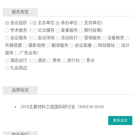
服务类型
会议组织
（
主办单位
承办单位
支持单位）
学术服务
（
论文辅导
查重服务
期刊投稿）
会议服务
（
会议场地
活动执行
营销服务
设备租赁
布展搭建
摄影视频
翻译服务
会议直播
网站微站
设计
服务
广告业务）
酒店出行
（
酒店
票务
旅行社
景点
礼品周边
品牌会议
2018主要材料工程国际研讨会（WKEM 2018）
更多会议
联系我们