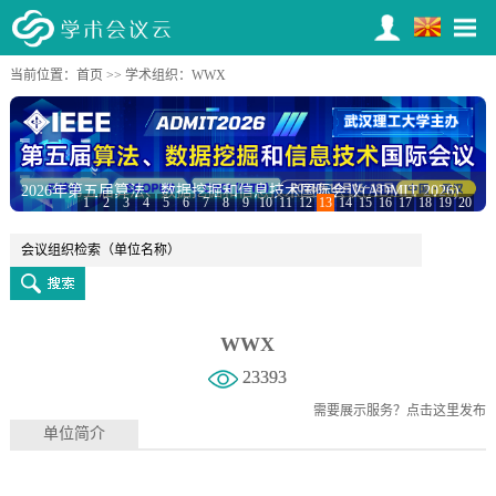
当前位置：
首页
>>
学术组织
：WWX
2026年第五届算法、数据挖掘和信息技术国际会议(ADMIT 2026)
1
2
3
4
5
6
7
8
9
10
11
12
13
14
15
16
17
18
19
20
WWX
23393
需要展示服务？
点击这里发布
单位简介