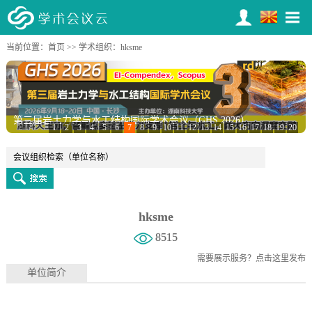
当前位置：
首页
>>
学术组织
：hksme
第三届岩土力学与水工结构国际学术会议（GHS 2026）
第五届公共管理、数字经济与互联网技术国际学术会议（ICPDI 2026）
1
2
3
4
5
6
7
8
9
10
11
12
13
14
15
16
17
18
19
20
hksme
8515
需要展示服务？
点击这里发布
单位简介