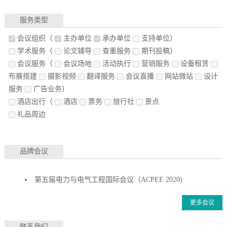
服务类型
会议组织
（
主办单位
承办单位
支持单位）
学术服务
（
论文辅导
查重服务
期刊投稿）
会议服务
（
会议场地
活动执行
营销服务
设备租赁
布展搭建
摄影视频
翻译服务
会议直播
网站微站
设计
服务
广告业务）
酒店出行
（
酒店
票务
旅行社
景点
礼品周边
品牌会议
第五届电力与电气工程国际会议（ACPEE 2020)
更多会议
联系我们