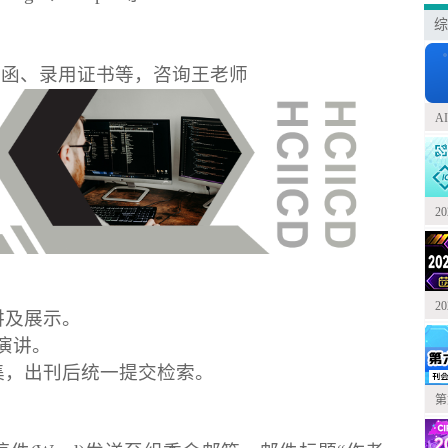
综
请函、录用证书等，咨询王老师
A
2
2
讲及展示。
告演讲。
集，出刊后统一提交检索。
第