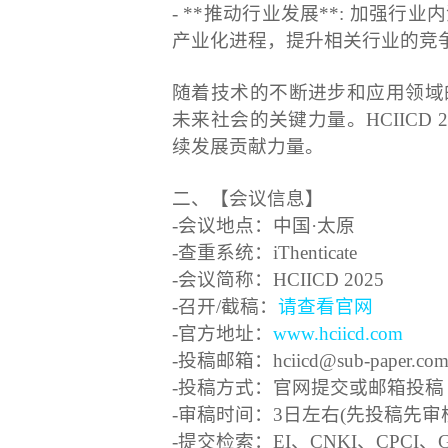
- **推动行业发展**: 加强
产业化进程，提升相关行业的竞
随着技术的不断进步和应用领域
未来社会的关键力量。HCIICD
续发展贡献力量。
二、【会议信息】
-会议地点：中国·太原
-查重系统：iThenticate
-会议简称：HCIICD 2025
-召开/截稿：
请查看官网
-官方地址：
www.hciicd.com
-投稿邮箱：hciicd@sub-paper.co
-投稿方式：官网提交或邮箱投稿
-审稿时间：3日左右(先投稿先审
-提交检索：EI、CNKI、CPCI、Go