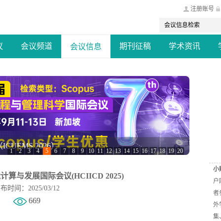
注册账号
议
会议频道
期刊征稿
学术资讯
会议信息
会议（EECCT 2026）
1
2
3
4
5
6
7
8
9
10
11
12
13
14
15
16
17
18
19
20
小
计算与发展国际会议(HCIICD 2025)
户
布时间：2025/03/12
者
669
外
集