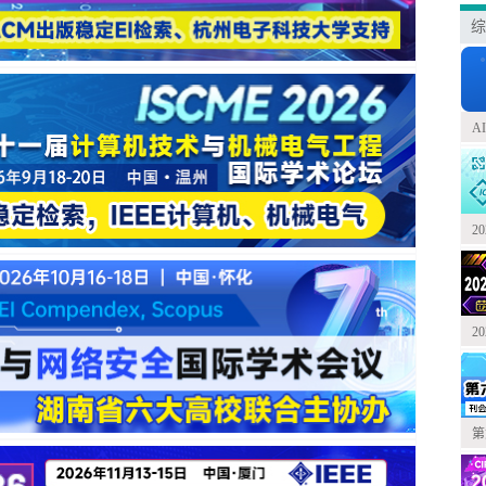
综
A
2
2
第