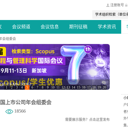
注册账号
议
会议频道
会议信息
期刊征稿
学术资讯
年会组委会
会议（EECCT 2026）
1
2
3
4
5
6
7
8
9
10
11
12
13
14
15
16
17
18
19
20
小
国上市公司年会组委会
户
18566
者
外
需要展示服务？
点击这里发布
集