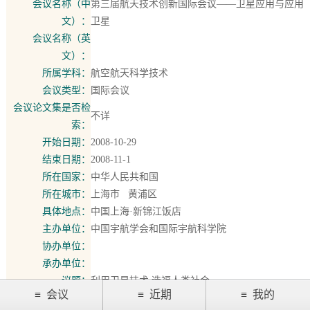
会议名称（中
第三届航天技术创新国际会议——卫星应用与应用
文）：
卫星
会议名称（英
文）：
所属学科：
航空航天科学技术
会议类型：
国际会议
会议论文集是否检
不详
索：
开始日期：
2008-10-29
结束日期：
2008-11-1
所在国家：
中华人民共和国
所在城市：
上海市 黄浦区
具体地点：
中国上海·新锦江饭店
主办单位：
中国宇航学会和国际宇航科学院
协办单位：
承办单位：
议题：
利用卫星技术 造福人类社会
≡ 会议
≡ 近期
≡ 我的
[ 组织结构 ]
2026会议
置顶会议
App下载