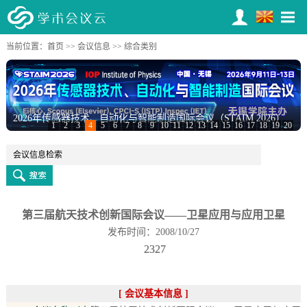
当前位置：
首页
>>
会议信息
>> 综合类别
2026年传感器技术、自动化与智能制造国际会议（STAIM 2026）
1
2
3
4
5
6
7
8
9
10
11
12
13
14
15
16
17
18
19
20
第三届航天技术创新国际会议——卫星应用与应用卫星
发布时间：2008/10/27
2327
[ 会议基本信息 ]