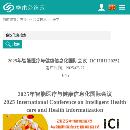
当前位置：
第二届智能控制与电气工程国际学术会议（IC-ICEE 2026）
首页
>>
会议信息
>> 医学
1
2
3
4
5
6
7
8
9
10
11
12
13
14
15
16
17
18
19
20
2025年智能医疗与健康信息化国际会议（ICIHHI 2025）
发布时间：2025/05/27
645
2025年智能医疗与健康信息化国际会议
2025 International Conference on Intelligent Health
care and Health Informatization