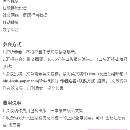
全人健康
智能健康设备
社交网络与健康行为数据
移动健康
数字医疗
参会方式
1.旁听参会：不投稿且不参与演讲及展示。
2.汇报参会：提交摘要，10-15分钟口头报告演讲。（口头汇报或海报
张贴）
3.会议投稿：文章需全英文投稿，请将英文稿件(Word)发送至组邮箱
ici
hhi@sub-paper.com
邮件标题为“
作者姓名+联系方式+投稿。
”文章将登
刊在论文集，出刊后统一提交检索。
费用说明
1.会议稿件费用包含出版、一本纸质版论文集；
2.收费均可开具国家税务总局统一的正规全电发票，可开“会议注册费”
或“版面费”