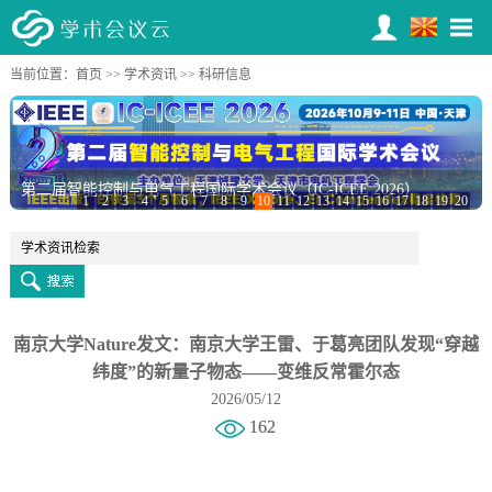
当前位置：
首页
>>
学术资讯
>> 科研信息
第二届智能控制与电气工程国际学术会议（IC-ICEE 2026）
1
2
3
4
5
6
7
8
9
10
11
12
13
14
15
16
17
18
19
20
南京大学Nature发文：南京大学王雷、于葛亮团队发现“穿越
纬度”的新量子物态——变维反常霍尔态
2026/05/12
162