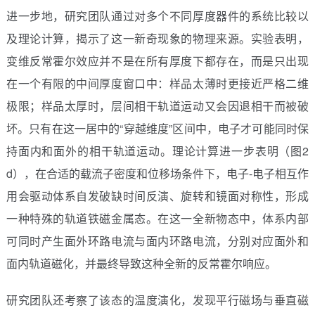
进一步地，研究团队通过对多个不同厚度器件的系统比较以
及理论计算，揭示了这一新奇现象的物理来源。实验表明，
变维反常霍尔效应并不是在所有厚度下都存在，而是只出现
在一个有限的中间厚度窗口中：样品太薄时更接近严格二维
极限；样品太厚时，层间相干轨道运动又会因退相干而被破
坏。只有在这一居中的“穿越维度”区间中，电子才可能同时保
持面内和面外的相干轨道运动。理论计算进一步表明（图2
d），在合适的载流子密度和位移场条件下，电子-电子相互作
用会驱动体系自发破缺时间反演、旋转和镜面对称性，形成
一种特殊的轨道铁磁金属态。在这一全新物态中，体系内部
可同时产生面外环路电流与面内环路电流，分别对应面外和
面内轨道磁化，并最终导致这种全新的反常霍尔响应。
研究团队还考察了该态的温度演化，发现平行磁场与垂直磁