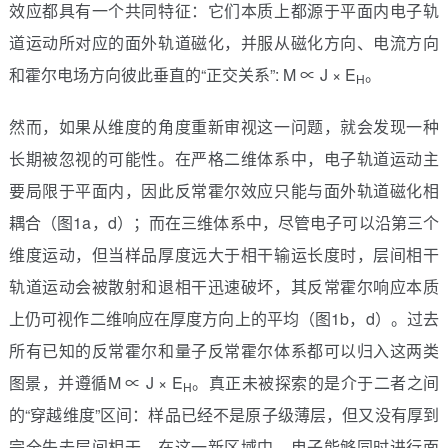
效应都具有一个共同特征：它们本质上都源于平面内电子轨
道运动所对应的面外轨道磁化，并服从磁化方向、电流方向
和霍尔电场方向彼此垂直的“正交关系”: M ∝ J × E
。
H
然而，如果从维度的角度重新审视这一问题，就会发现一种
长期被忽视的可能性。在严格二维体系中，电子轨道运动主
要局限于平面内，因此反常霍尔效应只能与面外轨道磁化相
耦合（图1a，d）；而在三维体系中，尽管电子可以沿第三个
维度运动，但当样品厚度远大于相干输运长度时，层间相干
轨道运动会被散射和退相干迅速破坏，其反常霍尔响应本质
上仍可视作二维响应在厚度方向上的平均（图1b，d）。过去
所有已知的反常霍尔和量子反常霍尔体系都可以归入这两类
图景，并遵循M ∝ J × E
。真正未被探索的是介于二者之间
H
的“穿越维度”区间：样品已经不是原子级薄层，但又没有厚到
完全失去层间相干。在这一新区域中，电子能够同时进行面