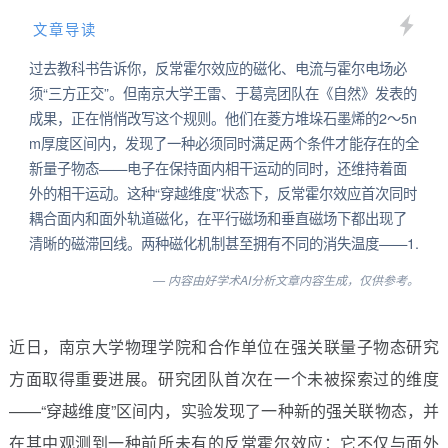
文章导读
过去教科书告诉你，反常霍尔效应的磁化、电流与霍尔电场必
须“三方正交”。但南京大学王雷、于葛亮团队在《自然》发表的
成果，正在悄悄改写这个规则。他们在菱方堆垛石墨烯的2～5n
m厚度区间内，发现了一种必须同时满足两个条件才能存在的全
新量子物态——电子在保持面内相干运动的同时，还维持着面
外的相干运动。这种“穿越维度”状态下，反常霍尔效应首次同时
耦合面内和面外轨道磁化，在平行磁场和垂直磁场下都出现了
清晰的磁滞回线。两种磁化机制甚至拥有不同的消失温度——1.
— 内容由好学术AI分析文章内容生成，仅供参考。
近日，南京大学物理学院和合作单位在强关联量子物态研究
方面取得重要进展。研究团队首次在一个未被探索过的维度
——“穿越维度”区间内，实验发现了一种新的强关联物态，并
在其中观测到一种前所未有的反常霍尔效应：它不仅与面外