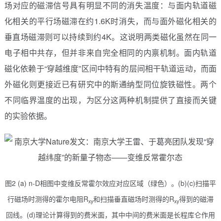
场对应的磁滞信号具有明显不同的消失温度：与面内轨道磁
化相关的平行场磁滞在约1.6K时消失，而与面外磁化相关的
垂直场磁滞则可以持续到约4K。这说明两类磁化虽然在同一
电子相中共存，但并非来自完全相同的内禀机制。面内轨道
磁化依赖于“穿越维度”区间中特有的层间相干轨道运动，而面
外磁化则更接近已有研究中的斯通纳型同位旋铁磁性。两个
不同临界温度的出现，为区分这两种机制提供了直接而关键
的实验依据。
图2 (a) n-D相图中变维反常霍尔效应对应区域（绿色）。(b)(c)扫描平
行磁场时测得的霍尔电阻R
和扫描垂直磁场时测得的R
得到的磁滞
xy
xy
回线。(d)理论计算得到的费米面，其中中间的费米面是长程库仑作用