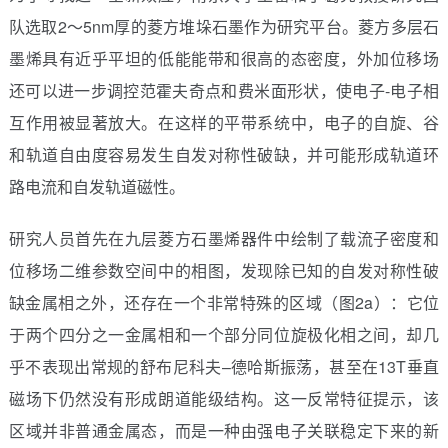
队选取2～5nm厚的菱方堆垛石墨作为研究平台。菱方多层石
墨烯具有近乎平坦的低能能带和很高的态密度，外加位移场
还可以进一步调控范霍夫奇点和费米面形状，使电子-电子相
互作用被显著放大。在这样的平带系统中，电子的自旋、谷
和轨道自由度容易发生自发对称性破缺，并可能形成轨道环
路电流和自发轨道磁性。
研究人员首先在九层菱方石墨烯器件中绘制了载流子密度和
位移场二维参数空间中的相图，发现除已知的自发对称性破
缺金属相之外，还存在一个非常特殊的区域（图2a）：它位
于两个四分之一金属相和一个部分同位旋极化相之间，却几
乎不表现出常规的舒布尼科夫–德哈斯振荡，甚至在13T垂直
磁场下仍然没有形成朗道能级结构。这一反常特征提示，该
区域并非普通金属态，而是一种由强电子关联稳定下来的新