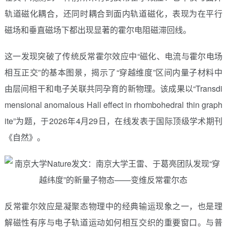
轨道磁化耦合，还同时耦合到面内轨道磁化，表现为在平行
磁场和垂直磁场下都出现显著的霍尔电阻磁滞回线。
这一发现突破了传统反常霍尔效应中“磁化、电流与霍尔电场
相互正交”的基本图景，揭示了“穿越维度”区间内量子材料中
由层间相干和电子关联共同孕育的新物理。该成果以“Transdi
mensional anomalous Hall effect in rhombohedral thin graph
ite”为题，于2026年4月29日，在线发表于国际顶级学术期刊
《自然》。
反常霍尔效应是凝聚态物理中的经典输运现象之一，也是理
解磁性有序与电子轨道运动如何相互交织的重要窗口。与普