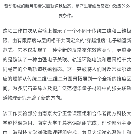
驱动形成的新月形费米面轨道铁磁态，是产生变维反常霍尔效应的必
要条件。
这项工作首次从实验上揭示了一个不同于传统二维和三维极
限、由有限厚度与层间相干共同定义的“穿越维度”电子输运新
范式。它不仅发现了一种全新的反常霍尔效应类型，更重要
的是确认了一种由强电子关联、轨道环路电流和层间相干共
同稳定的全新轨道铁磁物态。这一突破将人们对反常霍尔效
应的理解从传统二维/三维二分图景拓展到一个全新的维度区
间，为多层石墨烯以及更广泛范德华量子材料中的强关联轨
道物理研究开辟了新的方向。
该工作实验部分由南京大学王雷课题组和合作者南方科技大
学赵悦课题组、南京大学于葛亮课题组完成，理论部分主要
由上海科技大学刘健鹏课题组完成，复旦大学谢心澄院士和