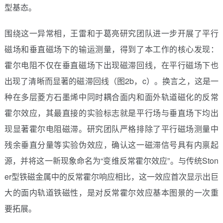
型基态。
围绕这一异常相，王雷和于葛亮研究团队进一步开展了平行
磁场和垂直磁场下的输运测量，得到了本工作的核心发现：
霍尔电阻不仅在垂直磁场下出现磁滞回线，在平行磁场下也
出现了清晰而显著的磁滞回线（图2b，c）。换言之，这是一
种在多层菱方石墨烯中同时耦合面内和面外轨道磁化的反常
霍尔效应，其最直接的实验标志就是平行场与垂直场下均出
现显著霍尔电阻磁滞。研究团队严格排除了平行磁场测量中
残余垂直分量等实验伪效应，确认这一磁滞信号具有内禀起
源，并将这一新现象命名为“变维反常霍尔效应”。与传统Ston
er型铁磁金属中的反常霍尔响应相比，这一效应首次显示出巨
大的面内轨道铁磁性，是对反常霍尔效应基本图景的一次重
要拓展。