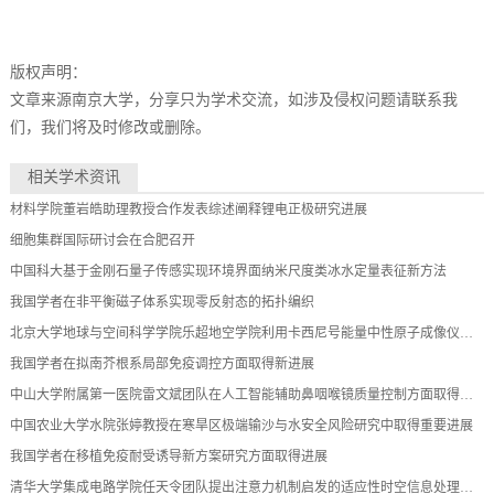
版权声明：
文章来源南京大学，分享只为学术交流，如涉及侵权问题请联系我
们，我们将及时修改或删除。
相关学术资讯
材料学院董岩皓助理教授合作发表综述阐释锂电正极研究进展
细胞集群国际研讨会在合肥召开
中国科大基于金刚石量子传感实现环境界面纳米尺度类冰水定量表征新方法
我国学者在非平衡磁子体系实现零反射态的拓扑编织
北京大学地球与空间科学学院乐超地空学院利用卡西尼号能量中性原子成像仪揭示土星环电流近11年长周期变化特征
我国学者在拟南芥根系局部免疫调控方面取得新进展
中山大学附属第一医院雷文斌团队在人工智能辅助鼻咽喉镜质量控制方面取得新进展
中国农业大学水院张婷教授在寒旱区极端输沙与水安全风险研究中取得重要进展
我国学者在移植免疫耐受诱导新方案研究方面取得进展
清华大学集成电路学院任天令团队提出注意力机制启发的适应性时空信息处理范式