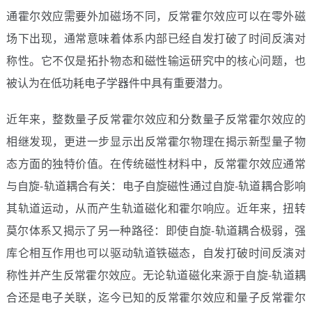
通霍尔效应需要外加磁场不同，反常霍尔效应可以在零外磁
场下出现，通常意味着体系内部已经自发打破了时间反演对
称性。它不仅是拓扑物态和磁性输运研究中的核心问题，也
被认为在低功耗电子学器件中具有重要潜力。
近年来，整数量子反常霍尔效应和分数量子反常霍尔效应的
相继发现，更进一步显示出反常霍尔物理在揭示新型量子物
态方面的独特价值。在传统磁性材料中，反常霍尔效应通常
与自旋-轨道耦合有关：电子自旋磁性通过自旋-轨道耦合影响
其轨道运动，从而产生轨道磁化和霍尔响应。近年来，扭转
莫尔体系又揭示了另一种路径：即使自旋-轨道耦合极弱，强
库仑相互作用也可以驱动轨道铁磁态，自发打破时间反演对
称性并产生反常霍尔效应。无论轨道磁化来源于自旋-轨道耦
合还是电子关联，迄今已知的反常霍尔效应和量子反常霍尔