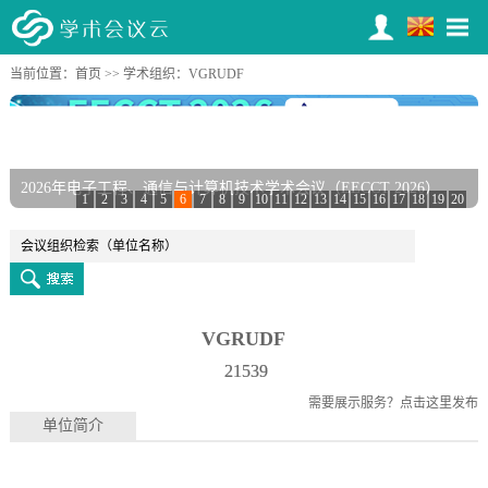
当前位置：
首页
>>
学术组织
：VGRUDF
2026年电子工程、通信与计算机技术学术会议（EECCT 2026）
第三届岩土力学与水工结构国际学术会议（GHS 2026）
1
2
3
4
5
6
7
8
9
10
11
12
13
14
15
16
17
18
19
20
VGRUDF
21539
需要展示服务？
点击这里发布
单位简介