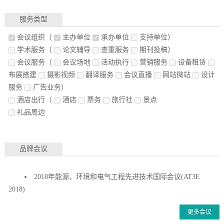
服务类型
会议组织
（
主办单位
承办单位
支持单位）
学术服务
（
论文辅导
查重服务
期刊投稿）
会议服务
（
会议场地
活动执行
营销服务
设备租赁
布展搭建
摄影视频
翻译服务
会议直播
网站微站
设计
服务
广告业务）
酒店出行
（
酒店
票务
旅行社
景点
礼品周边
品牌会议
2018年能源，环境和电气工程先进技术国际会议(AT3E
2018)
更多会议