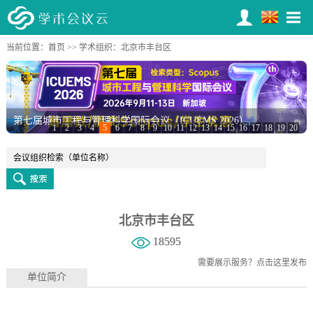
当前位置：
首页
>>
学术组织
：北京市丰台区
第七届城市工程与管理科学国际会议（ICUEMS 2026）
1
2
3
4
5
6
7
8
9
10
11
12
13
14
15
16
17
18
19
20
北京市丰台区
18595
需要展示服务？
点击这里发布
单位简介