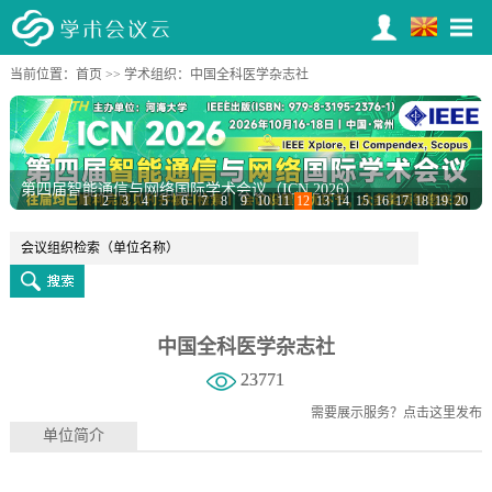
当前位置：
首页
>>
学术组织
：中国全科医学杂志社
第四届智能通信与网络国际学术会议（ICN 2026）
1
2
3
4
5
6
7
8
9
10
11
12
13
14
15
16
17
18
19
20
中国全科医学杂志社
23771
需要展示服务？
点击这里发布
单位简介