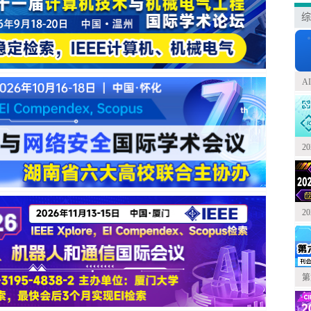
综
A
2
2
第