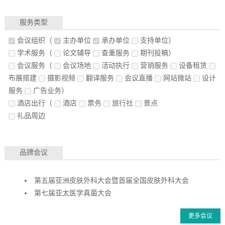
服务类型
会议组织
（
主办单位
承办单位
支持单位）
学术服务
（
论文辅导
查重服务
期刊投稿）
会议服务
（
会议场地
活动执行
营销服务
设备租赁
布展搭建
摄影视频
翻译服务
会议直播
网站微站
设计
服务
广告业务）
酒店出行
（
酒店
票务
旅行社
景点
礼品周边
品牌会议
第五届亚洲皮肤外科大会暨首届全国皮肤外科大会
第七届亚太医学真菌大会
更多会议