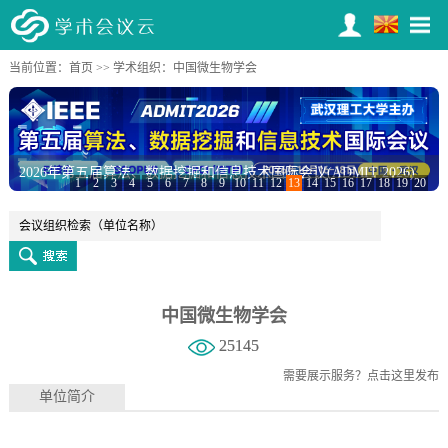
当前位置：
首页
>>
学术组织
：中国微生物学会
2026年第五届算法、数据挖掘和信息技术国际会议(ADMIT 2026)
2026年人工智能与机器人系统国际会议(ICAIRS 2026)
1
2
3
4
5
6
7
8
9
10
11
12
13
14
15
16
17
18
19
20
中国微生物学会
25145
需要展示服务？
点击这里发布
单位简介