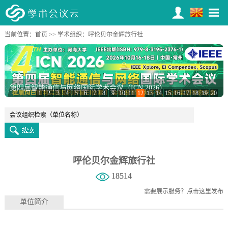
当前位置：
首页
>>
学术组织
：呼伦贝尔金辉旅行社
第四届智能通信与网络国际学术会议（ICN 2026）
1
2
3
4
5
6
7
8
9
10
11
12
13
14
15
16
17
18
19
20
呼伦贝尔金辉旅行社
18514
需要展示服务？
点击这里发布
单位简介