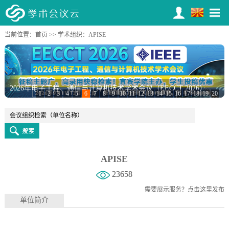
当前位置：
首页
>>
学术组织
：APISE
2026年电子工程、通信与计算机技术学术会议（EECCT 2026）
1
2
3
4
5
6
7
8
9
10
11
12
13
14
15
16
17
18
19
20
APISE
23658
需要展示服务？
点击这里发布
单位简介