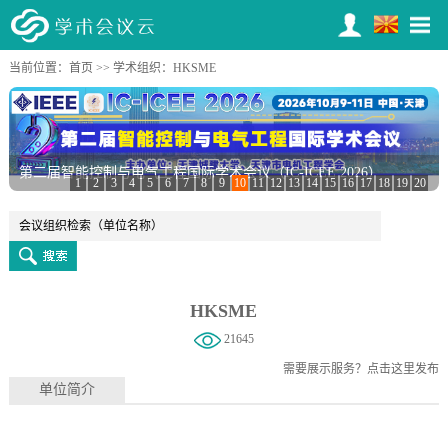
当前位置：
首页
>>
学术组织
：HKSME
第二届智能控制与电气工程国际学术会议（IC-ICEE 2026）
1
2
3
4
5
6
7
8
9
10
11
12
13
14
15
16
17
18
19
20
HKSME
21645
需要展示服务？
点击这里发布
单位简介