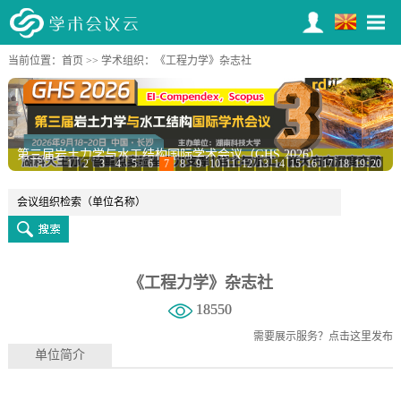
当前位置：
首页
>>
学术组织
：《工程力学》杂志社
第三届岩土力学与水工结构国际学术会议（GHS 2026）
1
2
3
4
5
6
7
8
9
10
11
12
13
14
15
16
17
18
19
20
《工程力学》杂志社
18550
需要展示服务？
点击这里发布
单位简介