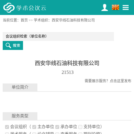
当前位置：
第四届智能通信与网络国际学术会议（ICN 2026）
首页
>>
学术组织
：西安华线石油科技有限公司
1
2
3
4
5
6
7
8
9
10
11
12
13
14
15
16
17
18
19
20
西安华线石油科技有限公司
21513
需要展示服务？
点击这里发布
单位简介
服务类型
会议组织
（
主办单位
承办单位
支持单位）