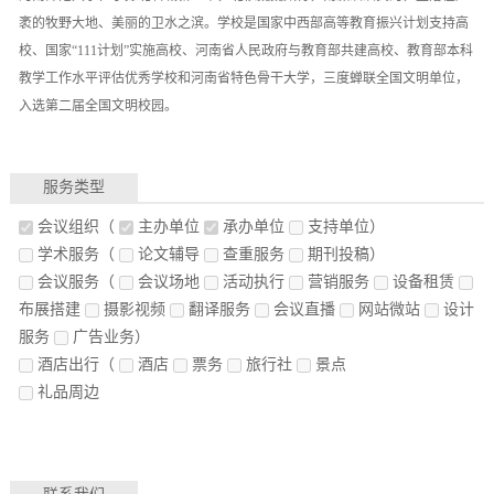
袤的牧野大地、美丽的卫水之滨。学校是国家中西部高等教育振兴计划支持高
校、国家“111计划”实施高校、河南省人民政府与教育部共建高校、教育部本科
教学工作水平评估优秀学校和河南省特色骨干大学，三度蝉联全国文明单位，
入选第二届全国文明校园。
服务类型
会议组织
（
主办单位
承办单位
支持单位）
学术服务
（
论文辅导
查重服务
期刊投稿）
会议服务
（
会议场地
活动执行
营销服务
设备租赁
布展搭建
摄影视频
翻译服务
会议直播
网站微站
设计
服务
广告业务）
酒店出行
（
酒店
票务
旅行社
景点
礼品周边