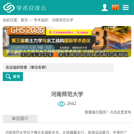
当前位置：
首页
>>
学术组织
：河南师范大学
第三届岩土力学与水工结构国际学术会议（GHS 2026）
1
2
3
4
5
6
7
8
9
10
11
12
13
14
15
16
17
18
19
20
河南师范大学
2642
需要展示服务？
点击这里发布
单位简介
河南师范大学位于豫北名城新乡市，北依巍巍太行，南濒滔滔黄河，坐落在广