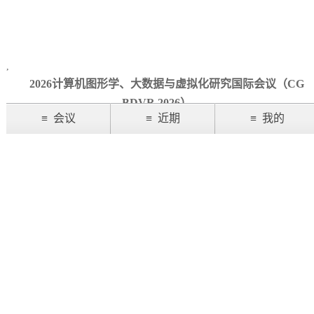
,
2026
计算机图形学、大数据与虚拟化研究国际会议（
CG
BDVR 2026
）
≡ 会议
≡ 近期
≡ 我的
2026 International Conference on Computer Graphics, Big Dat
a, and Virtualization Research
（
CGBDVR 2026
）
会议地点：昆明，中国
截稿时间：
以官网为准
（延期投稿者请联系大会老师咨询）
网址：
www.global-meetings.com/cgbdvr
邮箱
:
ieecmbbi@163.com
（备注詹老师推荐享优先审稿和投稿
置顶会议
App下载
优惠）
投稿主题请注明
: CGBDVR 2026+通讯作者姓名（否则无法确
2026会议
推荐会议
注册账号
认您的稿件）
近期会议
会议展示
学术管理
●会议简介
2026
计算机图形学、大数据与虚拟化研究国际会议
（
CGBDV