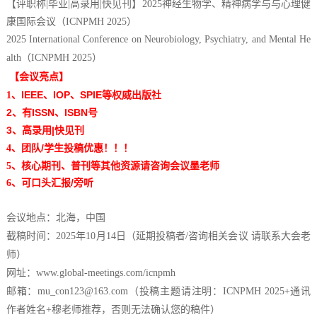
【评职称|毕业|高录用|快见刊】2025神经生物学、精神病学与与心理健
康国际会议
（ICNPMH 2025）
2025 International Conference on Neurobiology, Psychiatry, and Mental He
alth（ICNPMH 2025）
【
会议亮点】
IEEE
IOP
SPIE
1、
、
、
等权威出版社
2、
ISSN
ISBN
有
、
号
3、
|
高录用
快见刊
/
4、
团队
学生投稿优惠！！！
5、
核心期刊、普刊等其他资源请咨询会议墨老师
/
6、
可口头汇报
旁听
会议地点：北海，中国
截稿时间：2025年10月14日（延期投稿者/咨询相关会议 请联系大会老
师）
网址：
www.global-meetings.com/icnpmh
邮箱：mu_con123@163.com（投稿主题请注明：ICNPMH 2025+通讯
作者姓名+穆老师推荐，否则无法确认您的稿件）