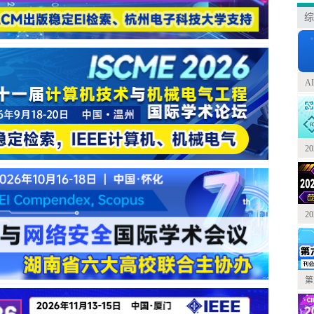
综
A
2
2
第