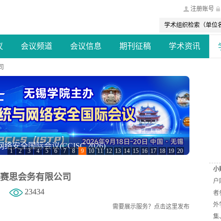
注册账号
议
会议频道
会议信息
期刊征稿
学术资讯
司
安全国际会议(CCISC 2026)
C-ICEE 2026）
1
2
3
4
5
6
7
8
9
10
11
12
13
14
15
16
17
18
19
20
小
赛思会务有限公司
户
23434
者
外
需要展示服务？
点击这里发布
集