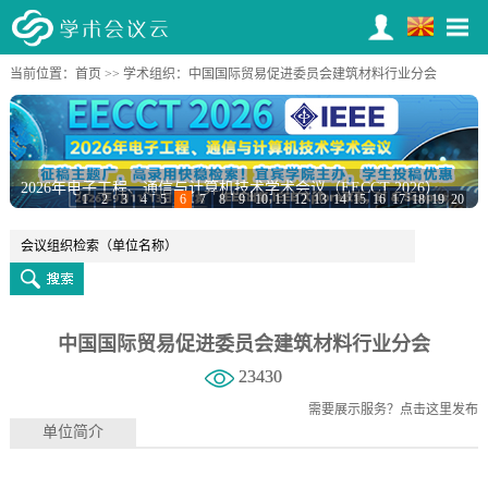
当前位置：
首页
>>
学术组织
：中国国际贸易促进委员会建筑材料行业分会
2026年电子工程、通信与计算机技术学术会议（EECCT 2026）
1
2
3
4
5
6
7
8
9
10
11
12
13
14
15
16
17
18
19
20
中国国际贸易促进委员会建筑材料行业分会
23430
需要展示服务？
点击这里发布
单位简介