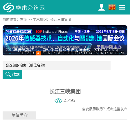
当前位置：
首页
>>
学术组织
：长江三峡集团
2026年传感器技术、自动化与智能制造国际会议（STAIM 2026）
1
2
3
4
5
6
7
8
9
10
11
12
13
14
15
16
17
18
19
20
长江三峡集团
21495
需要展示服务？
点击这里发布
单位简介