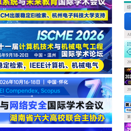
综
A
2
2
第