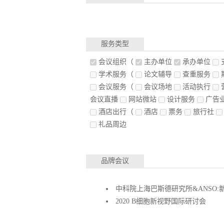
服务类型
会议组织
（
主办单位
承办单位
学术服务
（
论文辅导
查重服务
会议服务
（
会议场地
活动执行
会议直播
网站微站
设计服务
广告
酒店出行
（
酒店
票务
旅行社
礼品周边
品牌会议
中科院上海巴斯德研究所&ANSO
2020 B细胞新视野国际研讨会