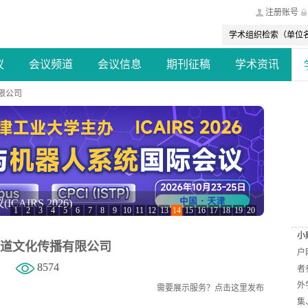
注册账号
议
会议频道
会议信息
期刊征稿
学术资讯
限公司
AIRS 2026)
1
2
3
4
5
6
7
8
9
10
11
12
13
14
15
16
17
18
19
20
小
道文化传播有限公司
户
8574
者
外
需要展示服务？
点击这里发布
集