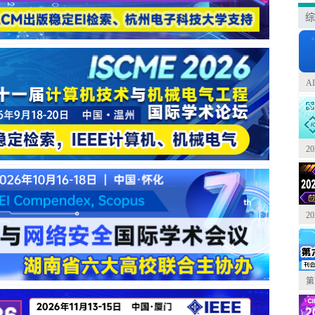
综
A
2
2
第