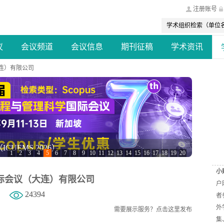
注册账号
议
会议频道
会议信息
期刊征稿
学术资讯
连）有限公司
会议（EECCT 2026）
1
2
3
4
5
6
7
8
9
10
11
12
13
14
15
16
17
18
19
20
小
际会议（大连）有限公司
户
24394
者
外
需要展示服务？
点击这里发布
集