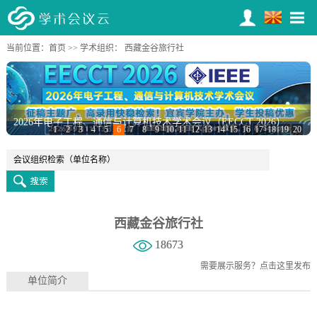
当前位置：
首页
>>
学术组织
： 西藏金谷旅行社
2026年电子工程、通信与计算机技术学术会议（EECCT 2026）
1
2
3
4
5
6
7
8
9
10
11
12
13
14
15
16
17
18
19
20
西藏金谷旅行社
18673
需要展示服务？
点击这里发布
单位简介