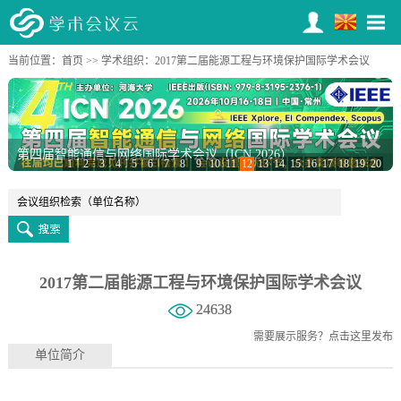
当前位置：
首页
>>
学术组织
：2017第二届能源工程与环境保护国际学术会议
第四届智能通信与网络国际学术会议（ICN 2026）
1
2
3
4
5
6
7
8
9
10
11
12
13
14
15
16
17
18
19
20
2017第二届能源工程与环境保护国际学术会议
24638
需要展示服务？
点击这里发布
单位简介