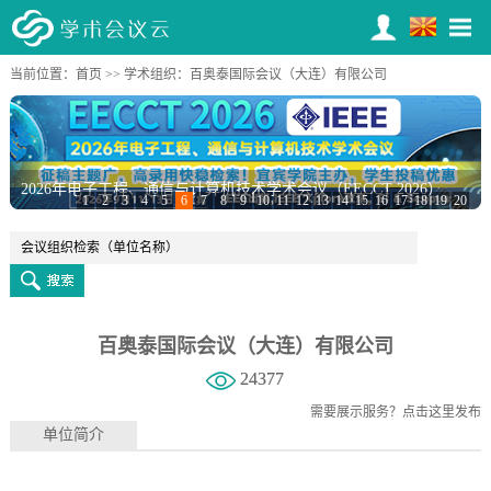
当前位置：
首页
>>
学术组织
：百奥泰国际会议（大连）有限公司
2026年电子工程、通信与计算机技术学术会议（EECCT 2026）
1
2
3
4
5
6
7
8
9
10
11
12
13
14
15
16
17
18
19
20
百奥泰国际会议（大连）有限公司
24377
需要展示服务？
点击这里发布
单位简介