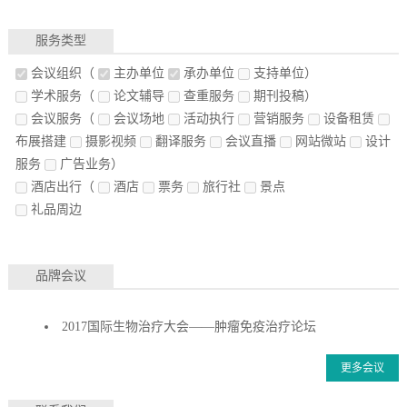
服务类型
会议组织
（
主办单位
承办单位
支持单位）
学术服务
（
论文辅导
查重服务
期刊投稿）
会议服务
（
会议场地
活动执行
营销服务
设备租赁
布展搭建
摄影视频
翻译服务
会议直播
网站微站
设计
服务
广告业务）
酒店出行
（
酒店
票务
旅行社
景点
礼品周边
品牌会议
2017国际生物治疗大会——肿瘤免疫治疗论坛
更多会议