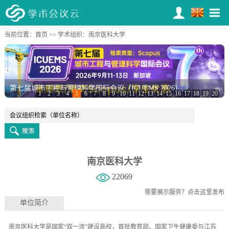
当前位置：
首页
>>
学术组织
：南京医科大学
第七届城市工程与管理科学国际会议（ICUEMS 2026）
1
2
3
4
5
6
7
8
9
10
11
12
13
14
15
16
17
18
19
20
南京医科大学
22069
需要展示服务？
点击这里发布
单位简介
南京医科大学是国家“双一流”建设高校，首批教育部、国家卫生健康委与江苏