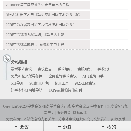
2026IEEE第三届亚洲先进电气与电力工程.
第七届机器学习与计算机应用国际学术会议（IC.
2026年第九届数据科学和信息技术国际会议(.
2026年IEEE第九届算法, 计算与人工智.
2026年IEEE智能信息, 系统科学与工程.
分站链接
最新学术会议
会议信息
学术组织
会服知识
学术资讯
免费AI论文辅导顾问
全网查询学术会议
期刊查询助手
SCI导师
SCI论文润色
论文工具
2026国际会议
好学术科研网址导航
TKPpaer投稿智能选刊
Copyright©2026 学术会议网站-学术会议在线-学术会议云
学术合作
|
网站版权与免
责申明
|
服务协议
|
隐私政策
免责声明：本站信息均为有关第三方学术会议组织研究与交流发布，如涉及版
权，如有请联系告之，24小时内删除.
≡ 会议
≡ 近期
≡ 我的