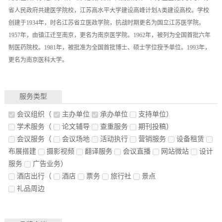
省人民政府共建医学院校，江苏高水平大学建设高峰计划A类建设高校。学校
创建于1934年，时名江苏省立医政学院，抗战时期更名为国立江苏医学院。
1957年，由镇江迁至南京，更名为南京医学院。1962年，被列为全国首批六年
制医药院校。1981年，被批准为全国首批博士、硕士学位授予单位。1993年，
更名为南京医科大学。
服务类型
会议组织
（
主办单位
承办单位
支持单位）
学术服务
（
论文辅导
查重服务
期刊投稿）
会议服务
（
会议场地
活动执行
营销服务
设备租赁
布展搭建
摄影视频
翻译服务
会议直播
网站微站
设计
服务
广告业务）
酒店出行
（
酒店
票务
旅行社
景点
礼品周边