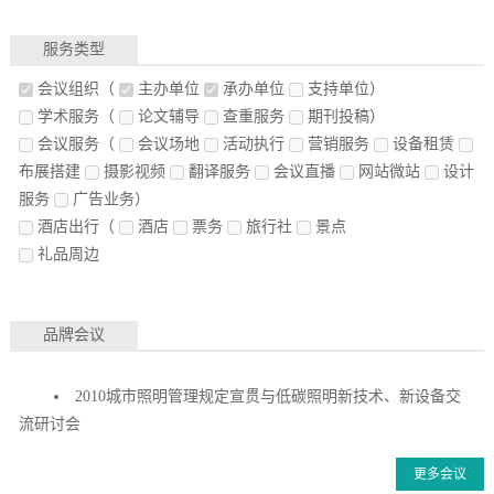
服务类型
会议组织
（
主办单位
承办单位
支持单位）
学术服务
（
论文辅导
查重服务
期刊投稿）
会议服务
（
会议场地
活动执行
营销服务
设备租赁
布展搭建
摄影视频
翻译服务
会议直播
网站微站
设计
服务
广告业务）
酒店出行
（
酒店
票务
旅行社
景点
礼品周边
品牌会议
2010城市照明管理规定宣贯与低碳照明新技术、新设备交
流研讨会
更多会议