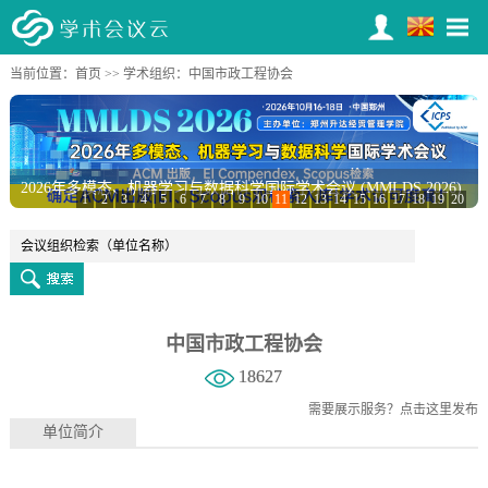
当前位置：
首页
>>
学术组织
：中国市政工程协会
2026年多模态、机器学习与数据科学国际学术会议 (MMLDS 2026)
1
2
3
4
5
6
7
8
9
10
11
12
13
14
15
16
17
18
19
20
中国市政工程协会
18627
需要展示服务？
点击这里发布
单位简介