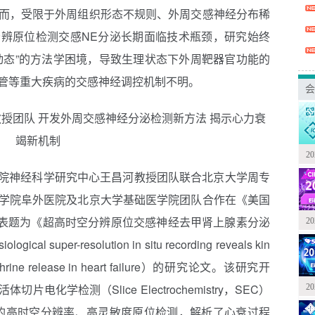
而，受限于外周组织形态不规则、外周交感神经分布稀
辨原位检测交感NE分泌长期面临技术瓶颈，研究始终
动态”的方法学困境，导致生理状态下外周靶器官功能的
管等重大疾病的交感神经调控机制不明。
会
2
命学院神经科学研究中心王昌河教授团队联合北京大学周专
学院阜外医院及北京大学基础医学院团队合作在《美国
表题为《超高时空分辨原位交感神经去甲肾上腺素分泌
2
per-resolution in situ recording reveals kin
pinephrine release in heart failure）的研究论文。该研究开
化学检测（Slice Electrochemistry，SEC）
2
的高时空分辨率、高灵敏度原位检测，解析了心衰过程