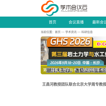
首页
会议直播
最新会
当前位置：
首页
>>
学术资讯
>> 科研信息
第三届岩土力学与水工结构国际学术会议（
王昌河教授团队联合北京大学周专教授