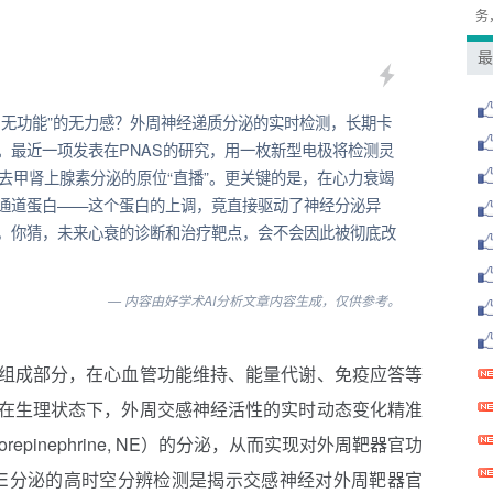
务
最
、无功能”的无力感？外周神经递质分泌的实时检测，长期卡
。最近一项发表在PNAS的研究，用一枚新型电极将检测灵
去甲肾上腺素分泌的原位“直播”。更关键的是，在心力衰竭
通道蛋白——这个蛋白的上调，竟直接驱动了神经分泌异
，你猜，未来心衰的诊断和治疗靶点，会不会因此被彻底改
— 内容由好学术AI分析文章内容生成，仅供参考。
组成部分，在心血管功能维持、能量代谢、免疫应答等
在生理状态下，外周交感神经活性的实时动态变化精准
pinephrine, NE）的分泌，从而实现对外周靶器官功
E分泌的高时空分辨检测是揭示交感神经对外周靶器官