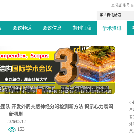
注册账号
议
会议频道
会议信息
期刊征稿
学术资讯
GHS 2026）
1
2
3
4
5
6
7
8
9
10
11
12
13
14
15
16
17
18
19
20
小
团队 开发外周交感神经分泌检测新方法 揭示心力衰竭
户
新机制
者
2026/05/12
外
153
集