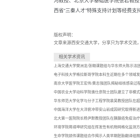
河教授、北京大学基础医学院张岩教授
西省“三秦人才”特殊支持计划等经费支
版权声明：
文章来源西安交通大学，分享只为学术交流
相关学术资讯
上海交通大学樊洲龙/张翱课题组与华东师大陈示洁团
电子科技大学格拉斯哥学院本科生近期在多个领域发
南京大学医学院王宏伟/黄志强团队揭秘结核感染过
中国农业大学动科学院谯仕彦院士团队建立了非模式
华东师范大学化学与分子工程学院裴昊教授团队在超
中国海洋大学在大洋俯冲带安山岩成因研究取得新进
北大第一医院院长杨尹默教授团队在胰腺癌免疫治疗
环境学院蒋靖坤研究组在挥发性有机物网格化监测方
生命学院颉伟课题组合作揭示人类早期胚胎翻译组图