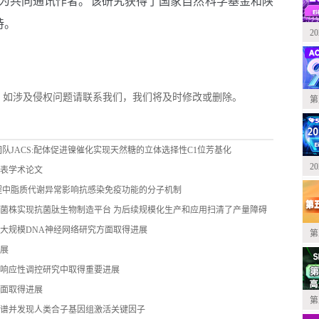
为共同通讯作者。该研究获得了国家自然科学基金和陕
持。
2
，如涉及侵权问题请联系我们，我们将及时修改或删除。
第
队JACS:配体促进镍催化实现天然糖的立体选择性C1位芳基化
2
表学术论文
程中脂质代谢异常影响抗感染免疫功能的分子机制
菌株实现抗菌肽生物制造平台 为后续规模化生产和应用扫清了产量障碍
大规模DNA神经网络研究方面取得进展
第
展
响应性调控研究中取得重要进展
面取得进展
第
谱并发现人类合子基因组激活关键因子