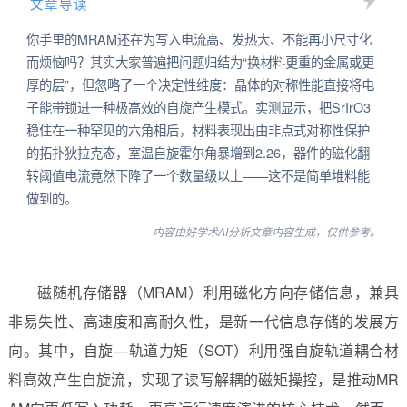
文章导读
你手里的MRAM还在为写入电流高、发热大、不能再小尺寸化
而烦恼吗？其实大家普遍把问题归结为“换材料更重的金属或更
厚的层”，但忽略了一个决定性维度：晶体的对称性能直接将电
子能带锁进一种极高效的自旋产生模式。实测显示，把SrIrO3
稳住在一种罕见的六角相后，材料表现出由非点式对称性保护
的拓扑狄拉克态，室温自旋霍尔角暴增到2.26，器件的磁化翻
转阈值电流竟然下降了一个数量级以上——这不是简单堆料能
做到的。
— 内容由好学术AI分析文章内容生成，仅供参考。
磁随机存储器（MRAM）利用磁化方向存储信息，兼具
非易失性、高速度和高耐久性，是新一代信息存储的发展方
向。其中，自旋—轨道力矩（SOT）利用强自旋轨道耦合材
料高效产生自旋流，实现了读写解耦的磁矩操控，是推动MR