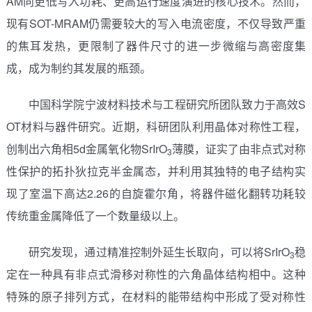
AM向更低写入功耗、更高运行速度演进的核心技术。然而，
现有SOT-MRAM仍需要较大的写入电流密度，不仅导致严重
的焦耳发热，更限制了器件尺寸的进一步微缩与高密度集
成，成为制约其发展的瓶颈。
中国科学院宁波材料技术与工程研究所团队致力于高效S
OT材料与器件研究。近期，科研团队利用晶体对称性工程，
创制出六角相5d金属氧化物SrIrO
薄膜，证实了由非点式对称
3
性保护的拓扑狄拉克半金属态，并利用其独特的电子结构实
现了室温下高达2.26的自旋霍尔角，将器件磁化翻转功耗较
传统重金属降低了一个数量级以上。
研究发现，通过精准控制外延生长取向，可以将SrIrO
稳
3
定在一种具有非点式滑移对称性的六角晶体结构相中。这种
特殊的原子排列方式，在材料的能带结构中形成了受对称性