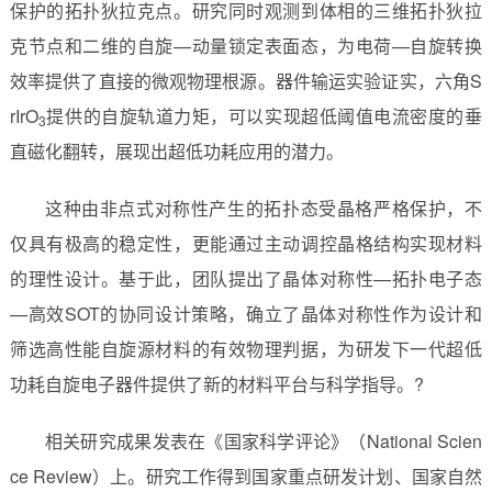
保护的拓扑狄拉克点。研究同时观测到体相的三维拓扑狄拉
克节点和二维的自旋—动量锁定表面态，为电荷—自旋转换
效率提供了直接的微观物理根源。器件输运实验证实，六角S
rIrO
提供的自旋轨道力矩，可以实现超低阈值电流密度的垂
3
直磁化翻转，展现出超低功耗应用的潜力。
这种由非点式对称性产生的拓扑态受晶格严格保护，不
仅具有极高的稳定性，更能通过主动调控晶格结构实现材料
的理性设计。基于此，团队提出了晶体对称性—拓扑电子态
—高效SOT的协同设计策略，确立了晶体对称性作为设计和
筛选高性能自旋源材料的有效物理判据，为研发下一代超低
功耗自旋电子器件提供了新的材料平台与科学指导。?
相关研究成果发表在《国家科学评论》（
National Scien
ce Review
）上。研究工作得到国家重点研发计划、国家自然